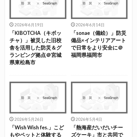
2026年6月19日
2026年6月14日
「KIBOTCHA（キボッ
「sonae（備絵）」防災
チャ）」被災した旧校
備品×インテリアアート
舎を活用した防災＆グ
で日常をより安全に＠
ランピング拠点＠宮城
福岡県福岡市
県東松島市
2026年5月26日
2026年5月4日
「Wish Wish fes.」こど
「熱海産だいだいチー
もやペットと体験する
ズケーキ」市と共同で