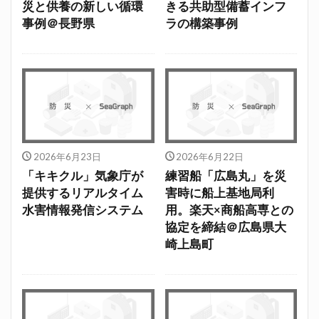
災と供養の新しい循環
きる共助型備蓄インフ
事例＠長野県
ラの構築事例
2026年6月23日
2026年6月22日
「キキクル」気象庁が
練習船「広島丸」を災
提供するリアルタイム
害時に船上基地局利
水害情報発信システム
用。楽天×商船高専との
協定を締結＠広島県大
崎上島町