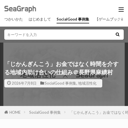
つかいかた
はじめまして
SocialGood 事例集
【ゲームブック】
「じかんぎんこう」お金ではなく時間を介す
る地域内助け合いの仕組み＠長野県麻績村
2026年7月8日
SocialGood 事例集
,
地域活性化
HOME
SocialGood 事例集
「じかんぎんこう」お金ではなく