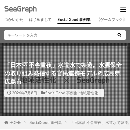
つかいかた
はじめまして
SocialGood 事例集
【ゲームブック】
「日本酒 不舎晝夜」水道水で製造。水源保全
の取り組み発信する官民連携モデル＠広島県
広島市
2026年7月8日
SocialGood 事例集
,
地域活性化
HOME
SocialGood 事例集
「日本酒 不舎晝夜」水道水で製造