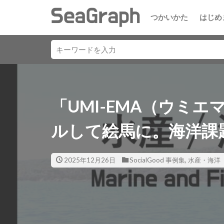
つかいかた
はじめ
「UMI-EMA（ウミ
ルして絵馬に。海洋課
2025年12月26日
SocialGood 事例集
,
水産・海洋