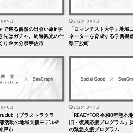
年8月9日
2026年8月9日
ャで巡る偶然の出会い旅in宇
「ロマンチスト大学」地域
き先はガチャ。周遊観光の仕
ネーターを育成する学習拠
くり＠大分県宇佐市
県三股町
年8月8日
2026年8月7日
struclub（プラストラクラ
「READYFOR 令和8年熊本
 部活動の地域支援モデル＠
旧・復興応援プログラム」
神戸市
の緊急支援プログラム