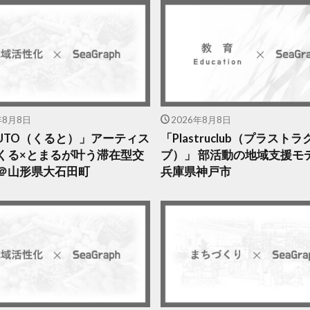
年8月8日
2026年8月8日
RUTO（くると）」アーティス
「Plastruclub（プラストラ
くる×とまるが叶う滞在型交
ブ）」 部活動の地域支援モ
＠山形県大石田町
兵庫県神戸市