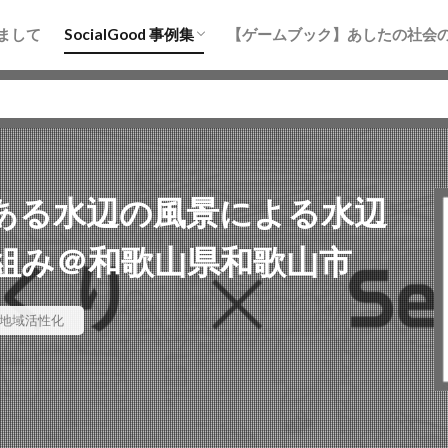
まちづくり
防災
地域活性化
水産・海洋
教育
まして
SocialGood 事例集
【ゲームブック】あしたの社会
まちづくり
防災
地域活性化
水産・海洋
教育
ある水辺の風景による水辺
組み＠和歌山県和歌山市
地域活性化