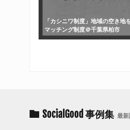
「カシニワ制度」地域の空き地
マッチング制度＠千葉県柏市
SocialGood 事例集
最新