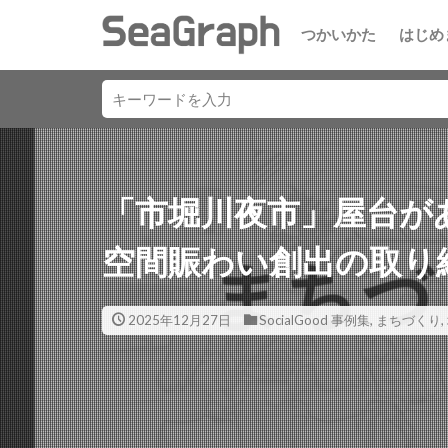
つかいかた
はじめ
「市堀川夜市」屋台が
空間賑わい創出の取り
2025年12月27日
SocialGood 事例集
,
まちづくり
,