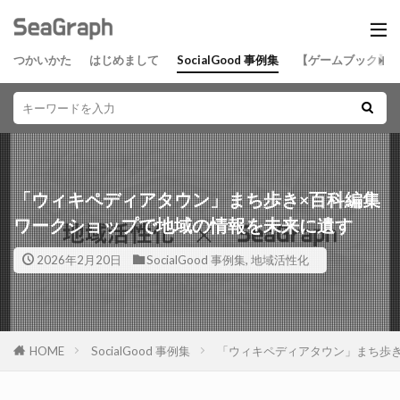
つかいかた
はじめまして
SocialGood 事例集
【ゲームブック】
「ウィキペディアタウン」まち歩き×百科編集
ワークショップで地域の情報を未来に遺す
2026年2月20日
SocialGood 事例集
,
地域活性化
HOME
SocialGood 事例集
「ウィキペディアタウン」まち歩