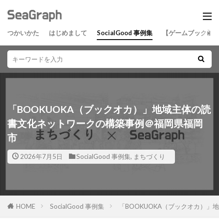
つかいかた
はじめまして
SocialGood 事例集
【ゲームブック】
「BOOKUOKA（ブックオカ）」地域主体の読
書文化ネットワークの構築事例＠福岡県福岡
市
2026年7月5日
SocialGood 事例集
,
まちづくり
HOME
SocialGood 事例集
「BOOKUOKA（ブックオカ）