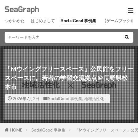
つかいかた
はじめまして
SocialGood 事例集
【ゲームブック】
「Mウイングフリースペース」公民館をフリー
スペースに。若者の学習交流拠点＠長野県松
本市
2026年7月2日
SocialGood 事例集
,
地域活性化
HOME
SocialGood 事例集
「Mウイングフリースペース」公