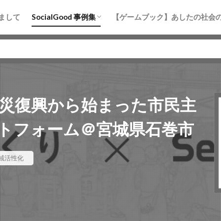
まちづくり
防災
地域活性化
水産・海洋
教育
まして
SocialGood 事例集
【ゲームブック】あしたの社会
まちづくり
防災
地域活性化
水産・海洋
教育
0」震災復興から始まった市民主
トフォーム＠宮城県石巻市
域活性化