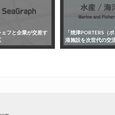
シェフと企業が交差す
「焼津PORTERS
区
港施設を次世代の交