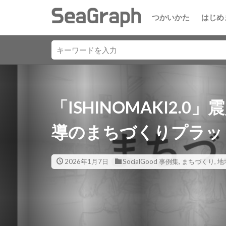
つかいかた
はじめ
「ISHINOMAKI2.
導のまちづくりプラッ
2026年1月7日
SocialGood 事例集
,
まちづくり
,
地