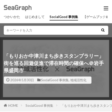
つかいかた
はじめまして
SocialGood 事例集
【ゲームブック】
「もりおか中津川まち歩きスタンプラリー」
街を巡る回遊促進で滞在時間の確保へ＠岩手
県盛岡市
2026年5月30日
SocialGood 事例集
,
地域活性化
HOME
SocialGood 事例集
「もりおか中津川まち歩きスタン