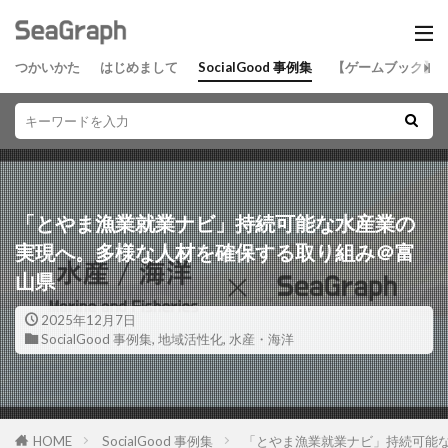
つかいかた
はじめまして
SocialGood 事例集
【ゲームブック】
「とやま漁業就業ナビ」持続可能な水産業の
実現へ。多様な人材を確保する取り組み＠富
山県
2025年12月7日
SocialGood 事例集
,
地域活性化
,
水産・海洋
HOME
SocialGood 事例集
「とやま漁業就業ナビ」持続可能