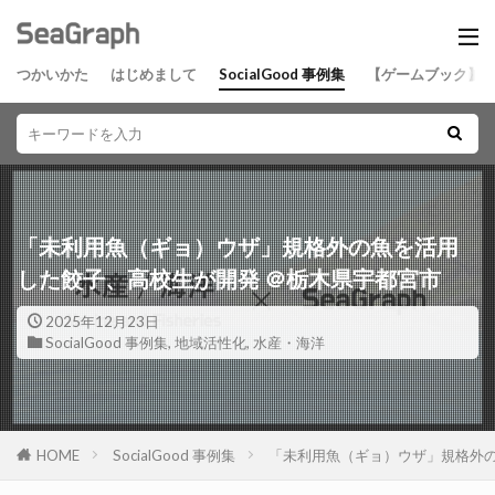
つかいかた
はじめまして
SocialGood 事例集
【ゲームブック】
「未利用魚（ギョ）ウザ」規格外の魚を活用
した餃子、高校生が開発 ＠栃木県宇都宮市
2025年12月23日
SocialGood 事例集
,
地域活性化
,
水産・海洋
HOME
SocialGood 事例集
「未利用魚（ギョ）ウザ」規格外の