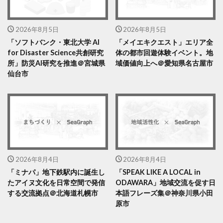
2026年8月5日
2026年8月5日
「ソフトバンク・東北大学 AI
「メイエキクエスト」エリア全
for Disaster Science共創研究
体の都市回遊体験イベント。地
所」防災AI研究を推進＠宮城県
域価値向上へ＠愛知県名古屋市
仙台市
2026年8月4日
2026年8月4日
「ミナパ」地下鉄駅内に誕生し
「SPEAK LIKE A LOCAL in
たアイヌ文化を日常空間で発信
ODAWARA」地域交流を促す日
する交流拠点＠北海道札幌市
本語フレーズ集＠神奈川県小田
原市