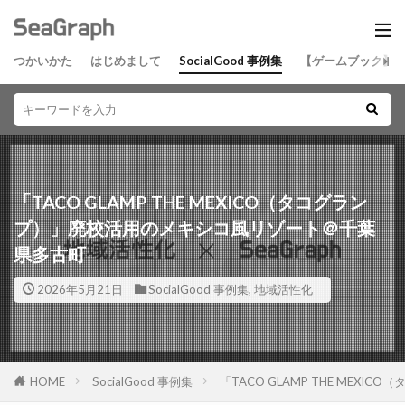
つかいかた
はじめまして
SocialGood 事例集
【ゲームブック】
「TACO GLAMP THE MEXICO（タコグラン
プ）」廃校活用のメキシコ風リゾート＠千葉
県多古町
2026年5月21日
SocialGood 事例集
,
地域活性化
HOME
SocialGood 事例集
「TACO GLAMP THE ME