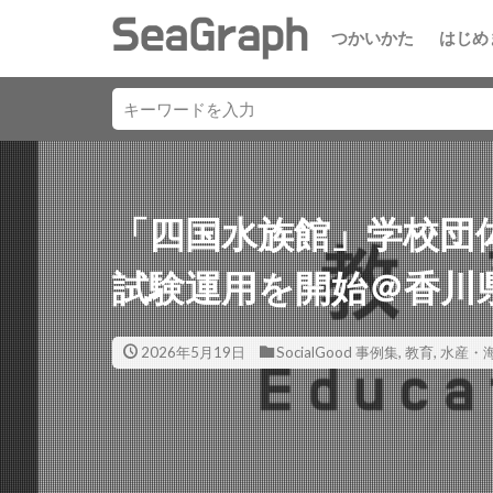
つかいかた
はじめ
「四国水族館」学校団
試験運用を開始＠香川
2026年5月19日
SocialGood 事例集
,
教育
,
水産・