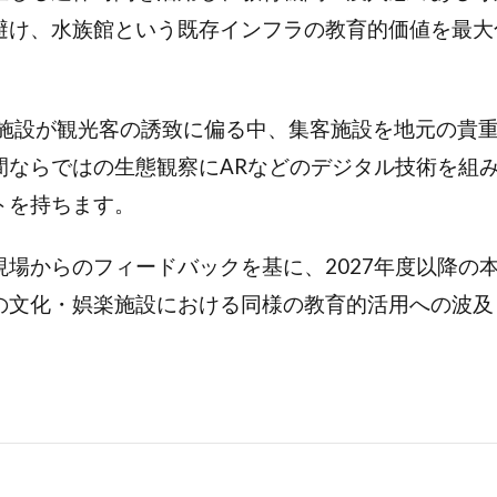
避け、水族館という既存インフラの教育的価値を最大
の類似施設が観光客の誘致に偏る中、集客施設を地元の
間ならではの生態観察にARなどのデジタル技術を組
トを持ちます。
場からのフィードバックを基に、2027年度以降の
の文化・娯楽施設における同様の教育的活用への波及