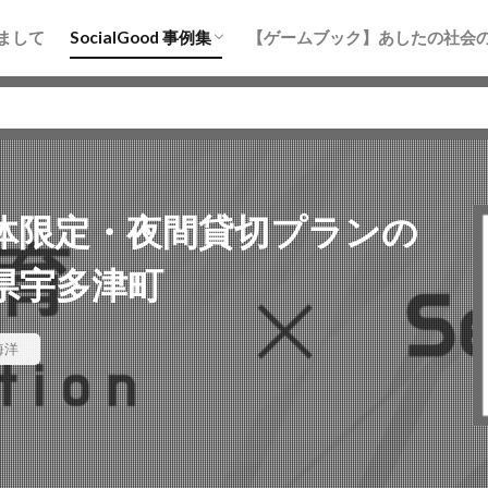
まちづくり
防災
地域活性化
水産・海洋
教育
まして
SocialGood 事例集
【ゲームブック】あしたの社会
まちづくり
防災
地域活性化
水産・海洋
教育
体限定・夜間貸切プランの
県宇多津町
海洋