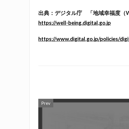
出典：デジタル庁 「地域幸福度（Wel
https://well-being.digital.go.jp
https://www.digital.go.jp/policies/dig
Prev