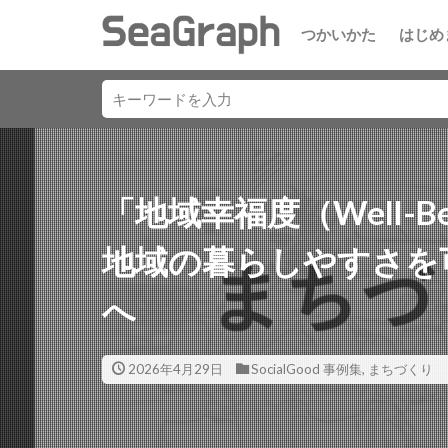
つかいかた
はじめ
「地域幸福度（Well-
地域の暮らしやすさを
へ
2026年4月29日
SocialGood 事例集
,
まちづくり