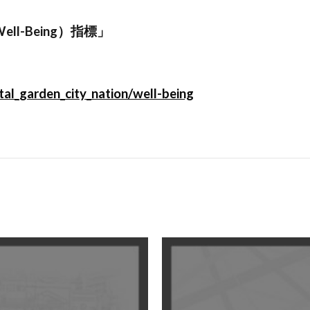
l-Being）指標」
ital_garden_city_nation/well-being