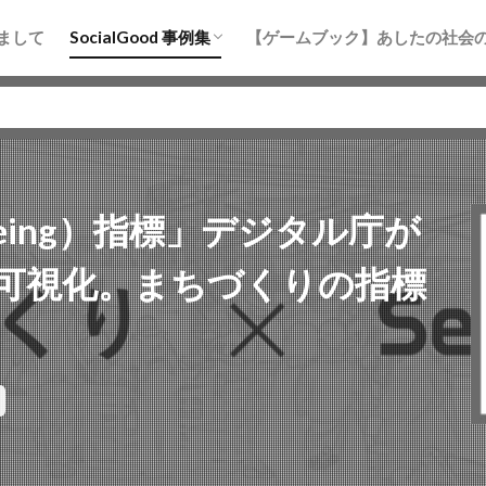
まちづくり
防災
地域活性化
水産・海洋
教育
まして
SocialGood 事例集
【ゲームブック】あしたの社会
まちづくり
防災
地域活性化
水産・海洋
教育
Being）指標」デジタル庁が
可視化。まちづくりの指標