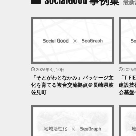
SocialGood 事例集
最新
2026年8月10日
2026
「そとがわとなかみ」パッケージ文
「T-F
化を育てる複合交流拠点＠長崎県波
建設技
佐見町
会基盤