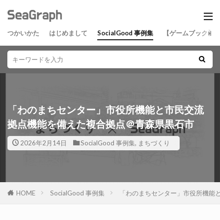
つかいかた
はじめまして
SocialGood 事例集
【ゲームブック】
「わのまちセンター」市役所機能と市民交流
拠点機能を備えた複合拠点＠青森県黒石市
2026年2月14日
SocialGood 事例集
,
まちづくり
HOME
SocialGood 事例集
「わのまちセンター」市役所機能