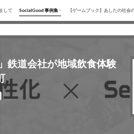
まちづくり
防災
地域活性化
水産・海洋
教育
まして
SocialGood 事例集
【ゲームブック】あしたの社会
まちづくり
防災
地域活性化
水産・海洋
教育
」鉄道会社が地域飲食体験
町