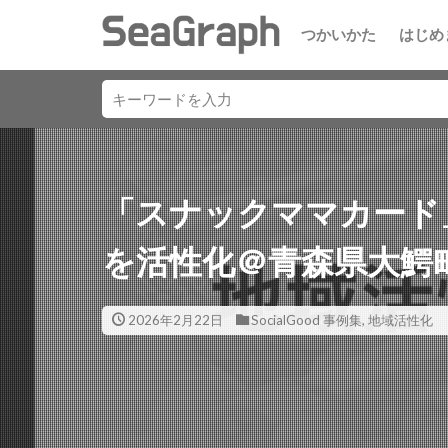
つかいかた
はじめ
「スナックママカード
を活性化＠青森県大鰐
2026年2月22日
SocialGood 事例集
,
地域活性化