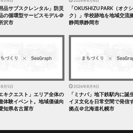
年8月6日
2026年8月6日
用品サブスクレンタル」防災
「OKUSHIZU PARK（オ
品の循環型サービスモデル＠
ク）」学校跡地を地域交流
所沢市
静岡県静岡市
年8月5日
2026年8月4日
エキクエスト」エリア全体の
「ミナパ」地下鉄駅内に誕
遊体験イベント。地域価値向
イヌ文化を日常空間で発信
愛知県名古屋市
拠点＠北海道札幌市