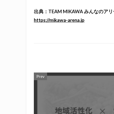
出典：TEAM MIKAWA みんなの
https://mikawa-arena.jp
Prev