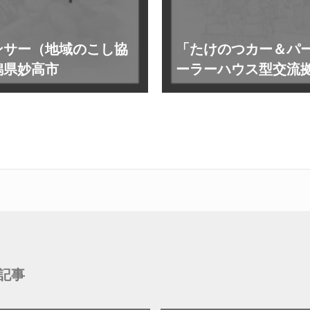
ンサー（地域のこし協
「たけのつカー＆パ
潟県妙高市
ーラーハウス型交流
記事