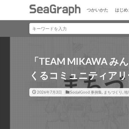
つかいかた
はじめ
「TEAM MIKAWA
くるコミュニティアリ
2026年7月3日
SocialGood 事例集
,
まちづくり
,
地