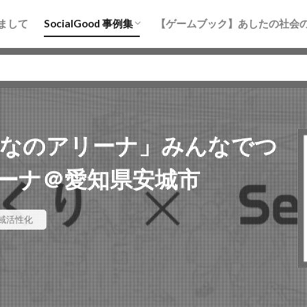
まちづくり
防災
地域活性化
水産・海洋
教育
まして
SocialGood 事例集
【ゲームブック】あしたの社会
まちづくり
防災
地域活性化
水産・海洋
教育
 みんなのアリーナ」みんなでつ
ーナ＠愛知県安城市
域活性化