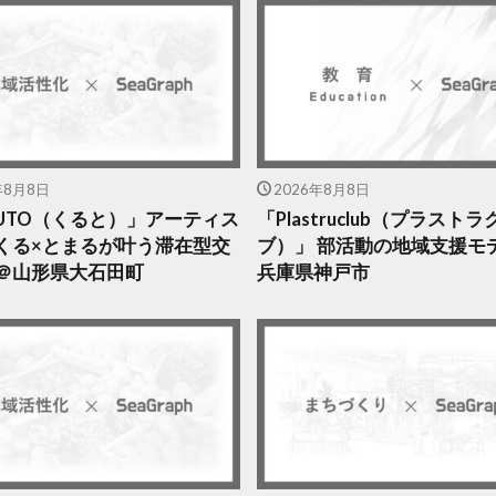
年8月8日
2026年8月8日
RUTO（くると）」アーティス
「Plastruclub（プラストラ
くる×とまるが叶う滞在型交
ブ）」 部活動の地域支援モ
＠山形県大石田町
兵庫県神戸市