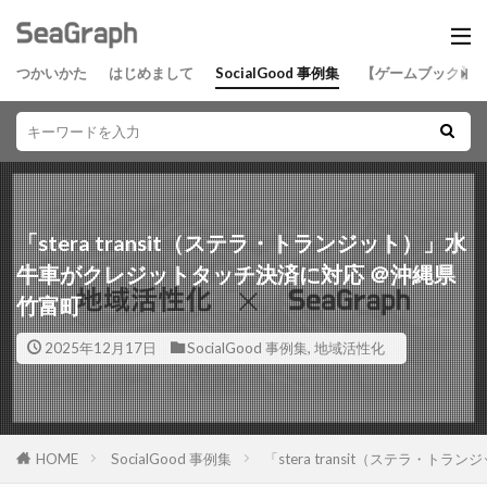
つかいかた
はじめまして
SocialGood 事例集
【ゲームブック】
「stera transit（ステラ・トランジット）」水
牛車がクレジットタッチ決済に対応 ＠沖縄県
竹富町
2025年12月17日
SocialGood 事例集
,
地域活性化
HOME
SocialGood 事例集
「stera transit（ステラ