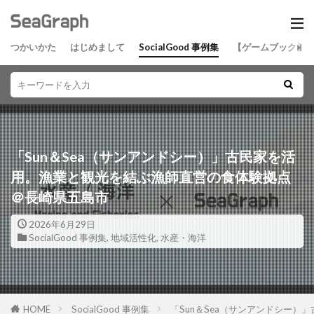
つかいかた
はじめまして
SocialGood 事例集
【ゲームブック】
「Sun＆Sea（サンアンドシー）」古民家を活
用。漁業と観光を結ぶ漁師直営の食体験拠点
＠長崎県五島市
2026年6月29日
SocialGood 事例集
,
地域活性化
,
水産・海洋
HOME
SocialGood 事例集
「Sun＆Sea（サンアンドシー