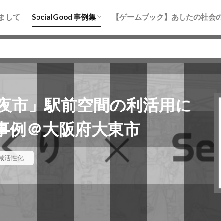
まちづくり
防災
地域活性化
水産・海洋
教育
まして
SocialGood 事例集
【ゲームブック】あしたの社会
まちづくり
防災
地域活性化
水産・海洋
教育
夜市」駅前空間の利活用に
事例＠大阪府大東市
域活性化