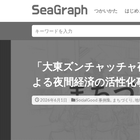
つかいかた
はじめ
「大東ズンチャッチャ
よる夜間経済の活性化
2026年6月1日
SocialGood 事例集
,
まちづくり
,
地