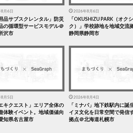
年8月6日
2026年8月6日
用品サブスクレンタル」防災
「OKUSHIZU PARK（オ
品の循環型サービスモデル＠
ク）」学校跡地を地域交流
所沢市
静岡県静岡市
年8月5日
2026年8月4日
エキクエスト」エリア全体の
「ミナパ」地下鉄駅内に誕
遊体験イベント。地域価値向
イヌ文化を日常空間で発信
愛知県名古屋市
拠点＠北海道札幌市