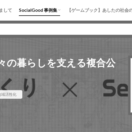
まちづくり
防災
地域活性化
水産・海洋
教育
まして
SocialGood 事例集
【ゲームブック】あしたの社会
まちづくり
防災
地域活性化
水産・海洋
教育
々の暮らしを支える複合公
地域活性化