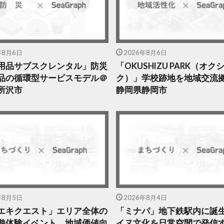
年8月6日
2026年8月6日
用品サブスクレンタル」防災
「OKUSHIZU PARK（オ
品の循環型サービスモデル＠
ク）」学校跡地を地域交流
所沢市
静岡県静岡市
年8月5日
2026年8月4日
エキクエスト」エリア全体の
「ミナパ」地下鉄駅内に誕
遊体験イベント。地域価値向
イヌ文化を日常空間で発信