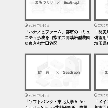
2026年8月6日
2026
「ハナノヒファーム」都市のコミュ
「防災
ニティ形成を目指す共同栽培型農園
備蓄用
＠東京都世田谷区
埼玉県
2026年8月5日
2026
「ソフトバンク・東北大学 AI for
「メイ
Disaster Science共創研究所」防災
都市回