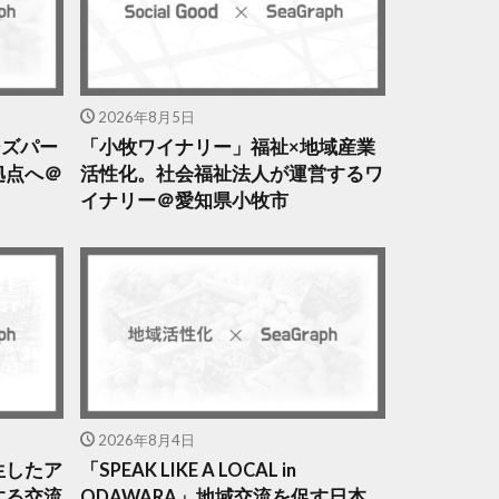
2026年8月5日
クシズパー
「小牧ワイナリー」福祉×地域産業
拠点へ＠
活性化。社会福祉法人が運営するワ
イナリー＠愛知県小牧市
2026年8月4日
生したア
「SPEAK LIKE A LOCAL in
する交流
ODAWARA」地域交流を促す日本