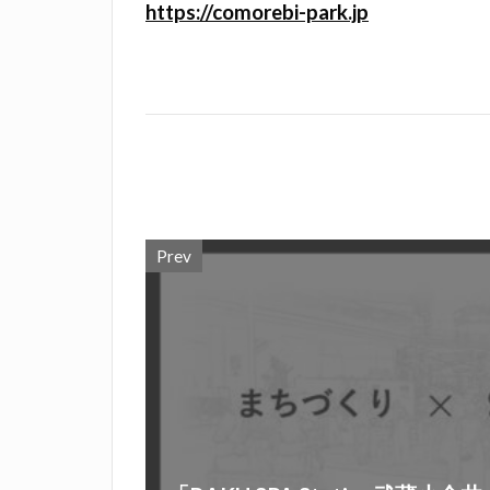
https://comorebi-park.jp
Prev