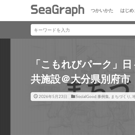
つかいかた
はじめ
「こもれびパーク」日
共施設＠大分県別府市
2026年5月23日
SocialGood 事例集
,
まちづくり
,