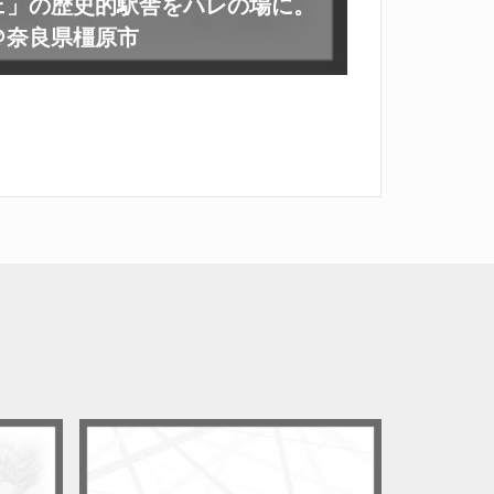
ェ」の歴史的駅舎をハレの場に。
＠奈良県橿原市