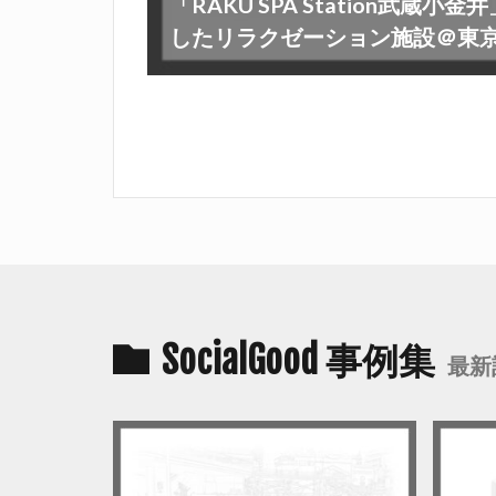
「RAKU SPA Station武蔵
したリラクゼーション施設＠東
SocialGood 事例集
最新